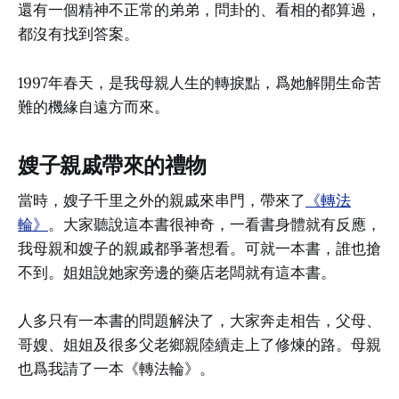
還有一個精神不正常的弟弟，問卦的、看相的都算過，
都沒有找到答案。
1997年春天，是我母親人生的轉捩點，爲她解開生命苦
難的機緣自遠方而來。
嫂子親戚帶來的禮物
當時，嫂子千里之外的親戚來串門，帶來了
《轉法
輪》
。大家聽說這本書很神奇，一看書身體就有反應，
我母親和嫂子的親戚都爭著想看。可就一本書，誰也搶
不到。姐姐說她家旁邊的藥店老闆就有這本書。
人多只有一本書的問題解決了，大家奔走相告，父母、
哥嫂、姐姐及很多父老鄉親陸續走上了修煉的路。母親
也爲我請了一本《轉法輪》。