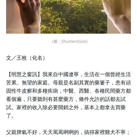
（圖：Shutterstock)
文／王枚（化名）
【明慧之窗訊】我來自中國遼寧，生活在一個曾經生活
苦累、無望的家庭。母親是名副其實的藥簍子，患有頑
固性牛皮癬和多種疾病，中醫、西醫、各種民間藥方都
看個遍，只要聽到有甚麼藥方，條件允許的話都去試
試。家裡的收入除必要開銷之外，基本上都拿去買藥
了。
父親脾氣不好，天天罵罵咧咧的，搞得家裡雞犬不寧；