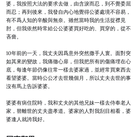
婆，我按照大法的要求去做，由含淚而忍，到不覺委屈
而忍；再到後來，我發自內心地覺得公婆處境不容易，
有不爲人知的辛酸與無奈。雖然當時我的生活捉襟見
肘，但我依然時常給公公婆婆買好吃的、買穿的，從不
吝嗇。
10年前的一天，我丈夫因爲意外突然撒手人寰。面對突
如其來的變故，我痛徹心扉，但我把所有的傷痛埋在心
底，每逢年節仍像往常一樣去婆家過，並經常買東西去
看望婆婆。當時公公才去世幾個月，所以丈夫去世的事
沒有馬上告訴婆婆。
婆婆有病住院時，我和丈夫的其他兄妹一樣去侍奉老人
家，替離世的丈夫盡孝道。婆家的人對我刮目相看，婆
婆逢人就誇我好。