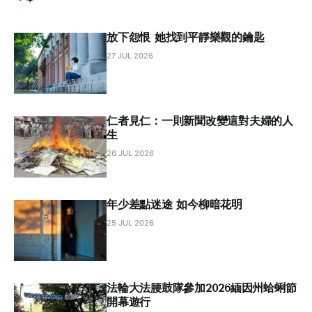
放下怨恨 她找到平靜樂觀的鑰匙
27 JUL 2026
仁者見仁：一則新聞改變這對夫婦的人
生
26 JUL 2026
年少差點迷途 如今柳暗花明
25 JUL 2026
法輪大法腰鼓隊參加2026緬因州蛤蜊節
開幕遊行