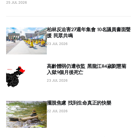
25 JUL 2026
柏林反迫害27週年集會 10名議員書面聲
援 民眾共鳴
23 JUL 2026
高齡體弱仍遭收監 黑龍江84嵗劉慧菊
入獄9個月後死亡
23 JUL 2026
擺脫焦慮 找到生命真正的快樂
22 JUL 2026