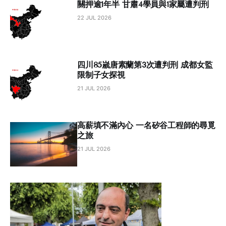
關押逾1年半 甘肅4學員與1家屬遭判刑
22 JUL 2026
四川85嵗唐素蘭第3次遭判刑 成都女監
限制子女探視
21 JUL 2026
高薪填不滿內心 一名矽谷工程師的尋覓
之旅
21 JUL 2026