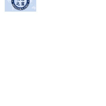
一週大陸簡訊（2026.7.12~7.18）
18 JUL 2026
一堂歷史課：開啟少年的「不惑」人生
17 JUL 2026
英國百年玫瑰節遊行 腰鼓隊受歡迎
15 JUL 2026
家書年曆成「罪證」 四川陳鶴瓊成都市