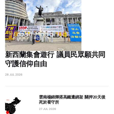
新西蘭集會遊行 議員民眾願共同
守護信仰自由
28 JUL 2026
雲南楊錦輝搭高鐵遭綁架 關押20天後
死於看守所
27 JUL 2026