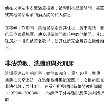
他在火車站多次遭過度搜查，被帶到小黑屋盤問，甚至
被當地警察追蹤到酒店詢問私人信息。
在邛崍工作期間，當地警察索要其住址、房東電話，並
給單位領導施壓。他發現單位門衛暗中給他拍照；其出
租房外一排樹被莫名砍掉，使其住所完全暴露在攝像頭
下。
非法勞教、洗腦班與死刑床
這場長達27年的迫害，始於1999年。當年10月，劉應
旭前往北京上訪，在賓館被綁架後遭關押，之後兩度被
非法勞教，共計3年。在看守所與綿陽新華勞教所期間
（1999年~2003年），他經歷了外界難以想像的肉體折
磨：