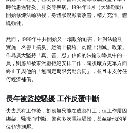
時代患過腎炎、肝炎等疾病。1994年11月（大學期間）
開始修煉法輪功後，身體狀況顯著改善，精力充沛、體
魄強健。
然而，1999年中共開始又一場政治迫害，針對法輪功
實施「名譽上搞臭、經濟上搞垮、肉體上消滅」政策。
作爲廣大堅持「真、善、忍」信仰的法輪功學員中的一
員，劉應旭被東汽廠拒絕安排工作，隨後廠方更單方面
終止了與他的「無固定期限勞動合同」，並且未支付任
何經濟補償。
長年被監控騷擾 工作反覆中斷
失去原有工作後，劉應旭只能在成都打工，但工作屢因
綁架、騷擾而中斷。警察多次電話騷擾，甚至給他的單
位領導施壓。