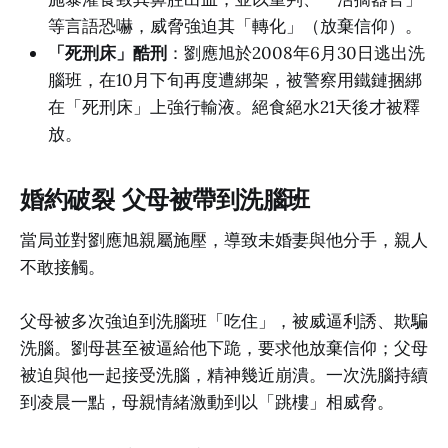
等言語恐嚇，威脅強迫其「轉化」（放棄信仰）。
「死刑床」酷刑
：劉應旭於2008年6月30日逃出洗
腦班，在10月下旬再度遭綁架，被警察用鐵鏈捆綁
在「死刑床」上強行輸液。絕食絕水21天後才被釋
放。
婚約破裂 父母被帶到洗腦班
當局並對劉應旭親屬施壓，導致未婚妻與他分手，親人
不敢接觸。
父母被多次強迫到洗腦班「吃住」，被威逼利誘、欺騙
洗腦。劉母甚至被逼給他下跪，要求他放棄信仰；父母
被迫與他一起接受洗腦，精神幾近崩潰。一次洗腦持續
到凌晨一點，母親情緒激動到以「跳樓」相威脅。