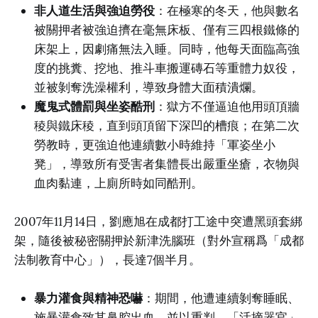
非人道生活與強迫勞役
：在極寒的冬天，他與數名
被關押者被強迫擠在毫無床板、僅有三四根鐵條的
床架上，因劇痛無法入睡。同時，他每天面臨高強
度的挑糞、挖地、推斗車搬運磚石等重體力奴役，
並被剝奪洗澡權利，導致身體大面積潰爛。
魔鬼式體罰與坐姿酷刑
：獄方不僅逼迫他用頭頂牆
稜與鐵床稜，直到頭頂留下深凹的槽痕；在第二次
勞教時，更強迫他連續數小時維持「軍姿坐小
凳」，導致所有受害者集體長出嚴重坐瘡，衣物與
血肉黏連，上廁所時如同酷刑。
2007年11月14日，劉應旭在成都打工途中突遭黑頭套綁
架，隨後被秘密關押於新津洗腦班（對外宣稱爲「成都
法制教育中心」），長達7個半月。
暴力灌食與精神恐嚇
：期間，他遭連續剝奪睡眠、
施暴灌食致其鼻腔出血，並以重判、「活摘器官」