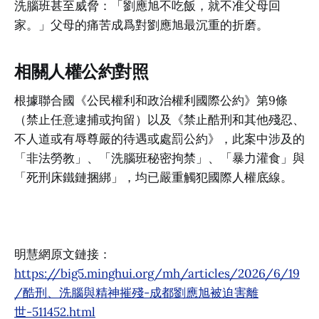
洗腦班甚至威脅：「劉應旭不吃飯，就不准父母回
家。」父母的痛苦成爲對劉應旭最沉重的折磨。
相關人權公約對照
根據聯合國《公民權利和政治權利國際公約》第9條
（禁止任意逮捕或拘留）以及《禁止酷刑和其他殘忍、
不人道或有辱尊嚴的待遇或處罰公約》，此案中涉及的
「非法勞教」、「洗腦班秘密拘禁」、「暴力灌食」與
「死刑床鐵鏈捆綁」，均已嚴重觸犯國際人權底線。
明慧網原文鏈接：
https://big5.minghui.org/mh/articles/2026/6/19
/酷刑、洗腦與精神摧殘-成都劉應旭被迫害離
世-511452.html