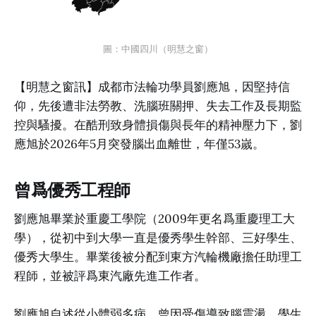
圖：中國四川（明慧之窗）
【明慧之窗訊】成都市法輪功學員劉應旭，因堅持信
仰，先後遭非法勞教、洗腦班關押、失去工作及長期監
控與騷擾。在酷刑致身體損傷與長年的精神壓力下，劉
應旭於2026年5月突發腦出血離世，年僅53嵗。
曾爲優秀工程師
劉應旭畢業於重慶工學院（2009年更名爲重慶理工大
學），從初中到大學一直是優秀學生幹部、三好學生、
優秀大學生。畢業後被分配到東方汽輪機廠擔任助理工
程師，並被評爲東汽廠先進工作者。
劉應旭自述從小體弱多病，曾因受傷導致腦震盪，學生