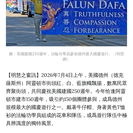
圖：美國建國250週年，法輪功學員參加德州最大國慶遊行。（明慧
網）
【明慧之窗訊】2026年7月4日上午，美國德州（德克
薩斯州）阿靈頓市街頭紅、白、藍旗幟飄揚，數萬民眾
齊聚街頭，共同慶祝美國建國250週年。今年恰逢阿靈
頓市建市150週年，吸引約150個團體參與，成爲德州
規模最大的國慶遊行之一。戴著牛仔帽、身著黃色T恤
衫的法輪功學員組成的花車和隊伍，成爲遊行隊伍中極
具辨識度的獨特風景。