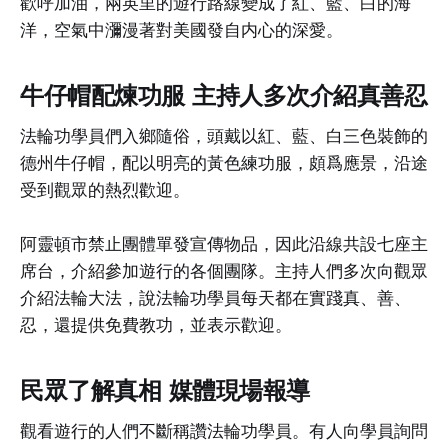
歡呼加油，兩英里的遊行路線變成了紅、藍、白的海
洋，空氣中瀰漫著對美國發自内心的深愛。
牛仔帽配煉功服 主持人多次介紹真善忍
法輪功學員們入鄉隨俗，頭戴以紅、藍、白三色裝飾的
德州牛仔帽，配以明亮的黃色練功服，頗爲應景，沿途
受到觀眾的熱烈歡迎。
阿靈頓市禁止團體單發宣傳物品，因此沿線共設七座主
席台，介紹參加遊行的各個團隊。主持人們多次向觀眾
介紹法輪大法，說法輪功學員每天都在實踐真、善、
忍，還提供免費教功，並表示歡迎。
民眾了解真相 媒體現場報導
觀看遊行的人們不斷稱讚法輪功學員。有人向學員詢問