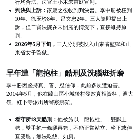
行均合法。法官王小木未當庭宣判。
判決與上訴：
家屬之後收到判決書。季中勝被枉判
10年、徐玉珍8年、呂文忠2年。三人隨即提出上
訴，但二審法院在未開庭的情況下，直接維持原
判。
2026年5月下旬，
三人分別被投入山東省監獄和山
東省女子監獄。
早年遭「龍抱柱」酷刑及洗腦班折磨
季中勝因堅持真、善、忍信仰，此前多次遭迫害。
2004年5月，他在蘭山區小城後村發放真相資料，遭大
嶺、紅卜寺派出所警察綁架。
看守所18天酷刑：
他被施以「龍抱柱」，雙腳上
銬，雙手抱一條腿再銬，不能正常站立、坐下或伸
直雙腿，無法吃飯、如廁。