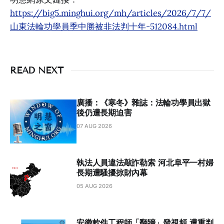
https://big5.minghui.org/mh/articles/2026/7/7/
山東法輪功學員季中勝被非法判十年-512084.html
READ NEXT
廣播：《寒冬》雜誌：法輪功學員出獄
後仍遭長期迫害
07 AUG 2026
執法人員違法敲詐勒索 河北阜平一村婦
長期遭騷擾掠財內幕
05 AUG 2026
安徽軟件工程師「翻牆」發視頻 遭重判