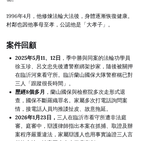
1996年4月，他修煉法輪大法後，身體逐漸恢復健康。
村鄰也因他事母至孝，公認他是「大孝子」。
案件回顧
2025年5月11、12日
，季中勝與同案的法輪功學員
徐玉珍、呂文忠先後遭警察綁架抄家，隨後被關押
在臨沂河東看守所。臨沂蘭山國保大隊警察稱已對
三人「跟蹤很長時間」。
歷經8個多月
，蘭山國保與檢察院多次走形式退
查，國保不斷羅織罪名。家屬多次打電話詢問案
情，接電話人員均推諉扯皮、故意拖延。
2026年1月23日，
三人在臨沂市看守所遭非法庭
審。庭審中，辯護律師指出本案在抓捕、取證及辦
案程序嚴重違法，家屬辯護人也用事實論證三人言