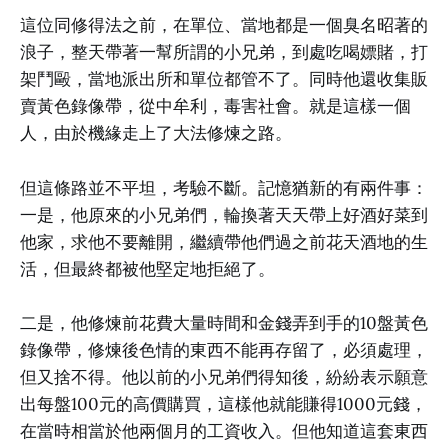
這位同修得法之前，在單位、當地都是一個臭名昭著的
浪子，整天帶著一幫所謂的小兄弟，到處吃喝嫖賭，打
架鬥毆，當地派出所和單位都管不了。同時他還收集販
賣黃色錄像帶，從中牟利，毒害社會。就是這樣一個
人，由於機緣走上了大法修煉之路。
但這條路並不平坦，考驗不斷。記憶猶新的有兩件事：
一是，他原來的小兄弟們，輪換著天天帶上好酒好菜到
他家，求他不要離開，繼續帶他們過之前花天酒地的生
活，但最終都被他堅定地拒絕了。
二是，他修煉前花費大量時間和金錢弄到手的10盤黃色
錄像帶，修煉後色情的東西不能再存留了，必須處理，
但又捨不得。他以前的小兄弟們得知後，紛紛表示願意
出每盤100元的高價購買，這樣他就能賺得1000元錢，
在當時相當於他兩個月的工資收入。但他知道這套東西