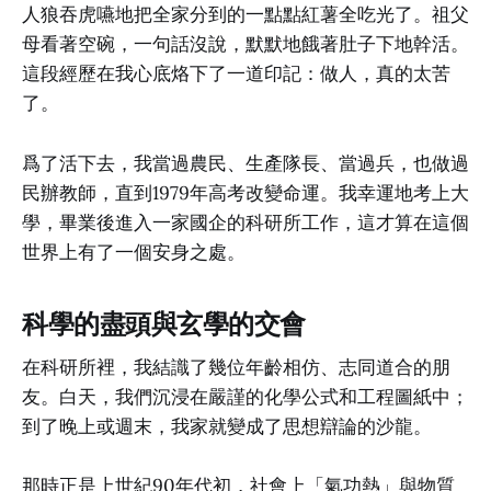
人狼吞虎嚥地把全家分到的一點點紅薯全吃光了。祖父
母看著空碗，一句話沒說，默默地餓著肚子下地幹活。
這段經歷在我心底烙下了一道印記：做人，真的太苦
了。
爲了活下去，我當過農民、生產隊長、當過兵，也做過
民辦教師，直到1979年高考改變命運。我幸運地考上大
學，畢業後進入一家國企的科研所工作，這才算在這個
世界上有了一個安身之處。
科學的盡頭與玄學的交會
在科研所裡，我結識了幾位年齡相仿、志同道合的朋
友。白天，我們沉浸在嚴謹的化學公式和工程圖紙中；
到了晚上或週末，我家就變成了思想辯論的沙龍。
那時正是上世紀90年代初，社會上「氣功熱」與物質