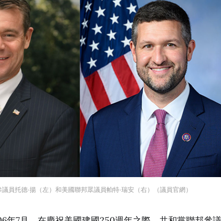
參議員托德·揚（左）和美國聯邦眾議員帕特·瑞安（右）（議員官網）
06年7月，在慶祝美國建國250週年之際，共和黨聯邦參議