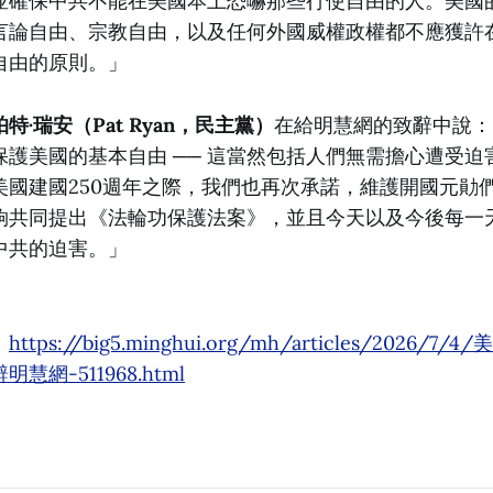
並確保中共不能在美國本土恐嚇那些行使自由的人。美國
言論自由、宗教自由，以及任何外國威權政權都不應獲許
自由的原則。」
·瑞安（Pat Ryan，民主黨）
在給明慧網的致辭中說：
保護美國的基本自由 ── 這當然包括人們無需擔心遭受迫
美國建國250週年之際，我們也再次承諾，維護開國元勛
夠共同提出《法輪功保護法案》，並且今天以及今後每一
中共的迫害。」
：
https://big5.minghui.org/mh/articles/2026/7
網-511968.html