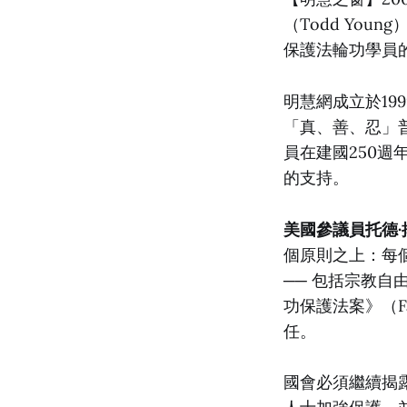
（Todd You
保護法輪功學員
明慧網成立於19
「真、善、忍」
員在建國250
的支持。
美國參議員托德·揚
個原則之上：每
── 包括宗教自
功保護法案》（Fa
任。
國會必須繼續揭