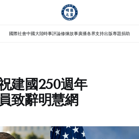
國際社會
中國大陸
時事評論
修煉故事
廣播
各界支持
出版
專題
捐助
祝建國250週年
員致辭明慧網