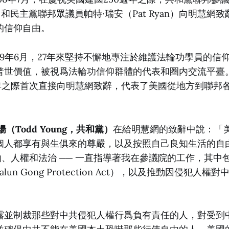
ng）和民主黨聯邦眾議員帕特·瑞安（Pat Ryan）向明慧
的信仰自由。
99年6月，27年來堅持不懈地專注於維護法輪功學員的信
普世價值，被視爲法輪功信仰群體的代表和圈内交流平臺
週年之際首次直接向明慧網致辭，代表了美國從地方到聯邦
（Todd Young，共和黨）
在給明慧網的致辭中說：「
個人都享有與生俱來的尊嚴，以及按照自己良知生活的自
由、人權和法治 ── 一直指導著我在參議院的工作，其中
lun Gong Protection Act），以及推動因侵犯人
露並制裁那些對中共侵犯人權行爲負有責任的人，對受到