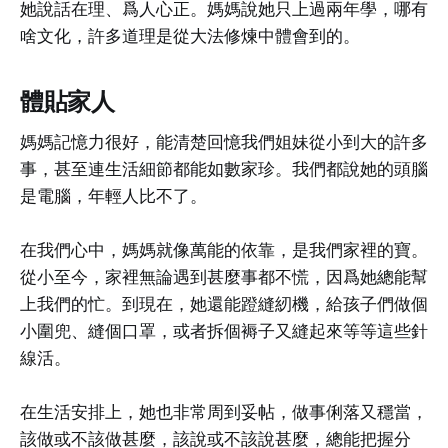
她說話在理、爲人心正。媽媽說她只上過兩年學，哪有
啥文化，許多道理是從大法修煉中體會到的。
體貼家人
媽媽記憶力很好，能清楚回憶我們姐妹從小到大的許多
事，甚至連生活細節都能如數家珍。我們都說她的頭腦
是電腦，年輕人比不了。
在我們心中，媽媽就像萬能的依靠，是我們家裡的寶。
從小至今，家裡無論遇到甚麼事都不慌，因爲她總能幫
上我們的忙。到現在，她還能蹬縫紉機，給孩子們做個
小圍兜、縫個口罩，或者拆個褥子又縫起來等等這些針
線活。
在生活安排上，她也非常周到妥帖，做事俐落又穩當，
該做或不該做甚麼，該說或不該說甚麼，總能把握分