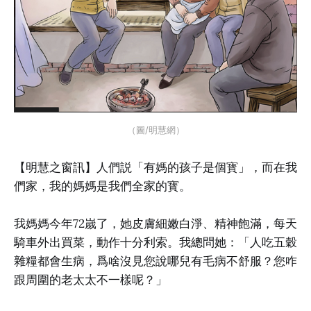
（圖/明慧網）
【明慧之窗訊】人們説「有媽的孩子是個寳」，而在我
們家，我的媽媽是我們全家的寳。
我媽媽今年72嵗了，她皮膚細嫩白淨、精神飽滿，每天
騎車外出買菜，動作十分利索。我總問她：「人吃五穀
雜糧都會生病，爲啥沒見您說哪兒有毛病不舒服？您咋
跟周圍的老太太不一樣呢？」