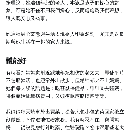
按理說，她這個年紀的老人，本該是孩子們操心的對
象。可是她不僅不用我們操心，反而處處爲我們著想，
讓人既安心又省事。
她這種身心常態與生活表現令人印象深刻，尤其是對長
期與她生活在一起的家人來説。
體能好
有時看到媽媽家附近跟她年紀相仿的老太太，即使平時
不怎麼幹活，也經常外出散步，但精神都比不上媽媽。
她們每天談的話題是：吃甚麼保健品，誰誰又去醫院，
哪個藥治哪種病管用，又頭疼腿疼胳膊疼等等。
我媽媽每天騎車外出買菜，提著大包小包的菜回家後立
刻做飯，不停歇地忙著家務。我有時忍不住，會問媽
媽：「從沒見您打針吃藥、往醫院跑？您咋跟那些老太