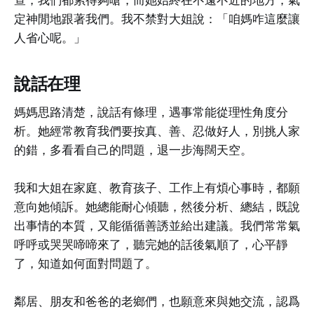
查，我們都累得夠嗆，而她始終在不遠不近的地方，氣
定神閒地跟著我們。我不禁對大姐說：「咱媽咋這麼讓
人省心呢。」
說話在理
媽媽思路清楚，說話有條理，遇事常能從理性角度分
析。她經常教育我們要按真、善、忍做好人，別挑人家
的錯，多看看自己的問題，退一步海闊天空。
我和大姐在家庭、教育孩子、工作上有煩心事時，都願
意向她傾訴。她總能耐心傾聽，然後分析、總結，既說
出事情的本質，又能循循善誘並給出建議。我們常常氣
呼呼或哭哭啼啼來了，聽完她的話後氣順了，心平靜
了，知道如何面對問題了。
鄰居、朋友和爸爸的老鄉們，也願意來與她交流，認爲