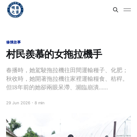
修煉故事
村民羨慕的女拖拉機手
春播時，她駕駛拖拉機往田間運輸種子、化肥；
秋收時，她開著拖拉機往家裡運輸糧食、秸稈。
但18年前的她卻兩眼呆滯、瀕臨崩潰……
29 Jun 2026
8 min