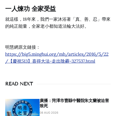
一人煉功 全家受益
就這樣，18年來，我們一家沐浴著「真、善、忍」帶來
的純正能量，全家老小都知道法輪大法好。
明慧網原文鏈接：
https://big5.minghui.org/mh/articles/2016/5/22
/【慶祝513】喜得大法-走出陰霾-327537.html
READ NEXT
廣播：菏澤市曹縣中醫院朱⽂蘭被迫害
致死
08 AUG 2026