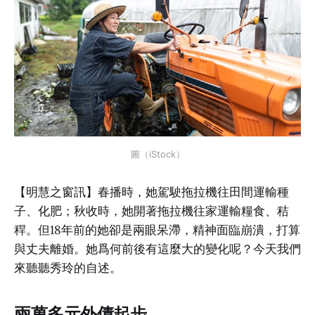
圖（iStock）
【明慧之窗訊】春播時，她駕駛拖拉機往田間運輸種
子、化肥；秋收時，她開著拖拉機往家運輸糧食、秸
稈。但18年前的她卻是兩眼呆滯，精神面臨崩潰，打算
與丈夫離婚。她爲何前後有這麼大的變化呢？今天我們
來聽聽秀玲的自述。
兩萬多元外債起步