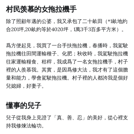
村民羡慕的女拖拉機手
除了照顧年邁的公婆，我又承包了二十畝田（*1畝地約
合201坪,20畝約等於4020坪，1萬3千3百多平方米）。
爲方便起見，我買了一台手扶拖拉機，春播時，我駕駛
拖拉機往田間運輸種子、化肥；秋收時，我駕駛拖拉機
往家運輸糧食、秸稈，我成爲了一名女拖拉機手，村子
裡的人羨慕我。其實，是因爲修大法，我才有了這個膽
量和能力，學會駕駛拖拉機。村子裡的人都誇我是個好
兒媳婦，好妻子。
懂事的兒子
兒子從我身上見證了「真、善、忍」的美好，從心裡支
持我修煉法輪功。