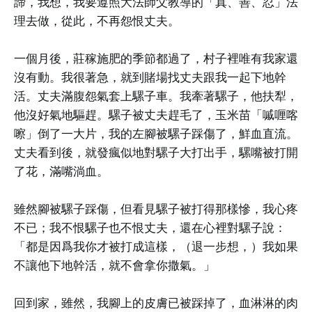
諦，我想，我要遵照大法師父教導的「真、善、忍」法
理去做，從此，不再怨恨丈夫。
一個月後，莊稼施肥的季節都過了，村子裡唯有我家還
沒有動。我很著急，就到賭場找丈夫跟我一起下地幹
活。丈夫滿腹怨氣套上騾子車。我牽著騾子，他扶犁，
他沒好氣地驅趕。騾子被丈夫趕毛了，玉米苗「嘁喱喀
嚓」倒了一大片，我的左腳被騾子踩傷了，鮮血直流。
丈夫看到後，就發瘋似地對騾子大打出手，騾嘴被打開
了花，滿嘴淌血。
雖然腳被騾子踩傷，但看見騾子被打得那樣慘，我心疼
不已；我不恨騾子也不恨丈夫，還在心裡對騾子說：
「都是因爲我你才被打成這樣，（退一步想，）我如果
不讓他下地幹活，就不會拿你撒氣。」
回到家，雖然，我腳上的皮膚已被踩掉了，血淋淋的肉