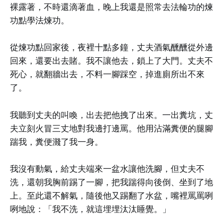
裸露著，不時還滴著血，晚上我還是照常去法輪功的煉
功點學法煉功。
從煉功點回家後，夜裡十點多鐘，丈夫酒氣醺醺從外邊
回來，還要出去賭。我不讓他去，鎖上了大門。丈夫不
死心，就翻牆出去，不料一腳踩空，掉進廁所出不來
了。
我聽到丈夫的叫喚，出去把他拽了出來。一出糞坑，丈
夫立刻火冒三丈地對我邊打邊罵。他用沾滿糞便的腿腳
踹我，糞便濺了我一身。
我沒有動氣，給丈夫端來一盆水讓他洗腳，但丈夫不
洗，還朝我胸前踢了一腳，把我踹得向後倒、坐到了地
上。至此還不解氣，隨後他又踢翻了水盆，嘴裡罵罵咧
咧地說：「我不洗，就這埋埋汰汰睡覺。」