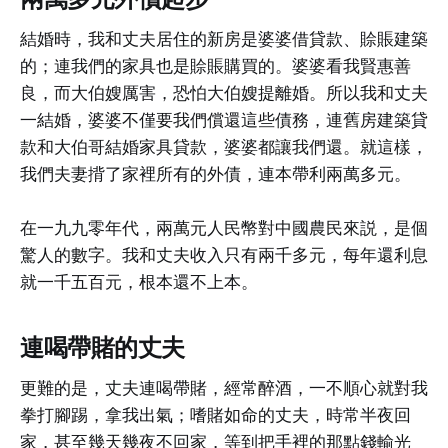
結婚時，我和丈夫居住的新房是婆婆借貸款、賒賬建築
的；連我們的家具也是賒賬購買的。婆婆看我賢惠善
良，而大伯嫂厲害，恐怕大伯嫂提離婚。所以我和丈夫
一結婚，婆婆不僅要我們償還這些債務，連舊房建築貸
款和大伯哥結婚家具貸款，婆婆都讓我們還。就這樣，
我們夫妻揹了家裡所有的外債，連本帶利兩萬多元。
在一九九零年代，兩萬元人民幣對中國農民來説，是個
驚人的數字。我和丈夫收入只有兩千多元，每年還利息
就一千五百元，根本還不上本。
連喝帶賭的丈夫
更難的是，丈夫連喝帶賭，經常醉酒，一不順心就對我
拳打腳踢，拿我出氣；嗜賭如命的丈夫，時常半夜回
家，甚至幾天幾夜不回家，等到把手裡的那點錢輸光