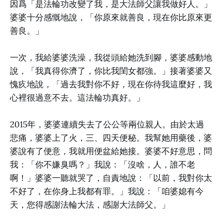
因爲「是法輪功改變了我，是大法師父讓我做好人。」
婆婆十分感慨地說，「你原來就善良，現在你比原來更
善良。」
一次，我給婆婆洗澡，我從頭給她洗到腳，婆婆感動地
說，「我真得你濟了，你比我閨女都強。」接著婆婆又
愧疚地說，「過去我對你不好，現在你待我這麼好，我
心裡很過意不去。這法輪功真好。」
2015年，婆婆連續失去了公公等兩位親人。由於太過
悲痛，婆婆上了火，三、四天便秘。我幫她用藥後，婆
婆說有了便意，我就用便盆給她接。婆婆不好意思，問
我：「你不嫌臭嗎？」我說：「沒啥，人，誰不老
啊！」婆婆一聽就哭了，自責地說：「以前，我對你太
不好了，在你身上我都有罪。」我說：「咱婆媳有今
天，您得感謝法輪大法，感謝大法師父。」