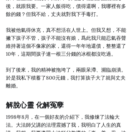
後，就跟我要。一家人飯得吃，債得還啊，我哪裡有多
餘的錢？但我不給，丈夫就對我下手毒打。
我被他氣得休克，真不想活在人世上。但我又想，不能
撇下孩子不管，孩子不能沒有娘，爲此我只能忍氣吞聲
維持著這個不像家的家，還得一年年地還債，整整還了
10年，這期間孩子連一根三分錢的冰棍都沒吃過。
到了後來，我的精神被拖垮了，兩眼呆滯、瀕臨崩潰。
於是我私下積蓄了800元錢，我打算孩子大了就與丈夫
離婚。
解脫心靈 化解冤孽
1998年8月，在一個好友的介紹下，我修煉了法輪大
法。大法師父講的法理震撼了我，我明白了人生的真