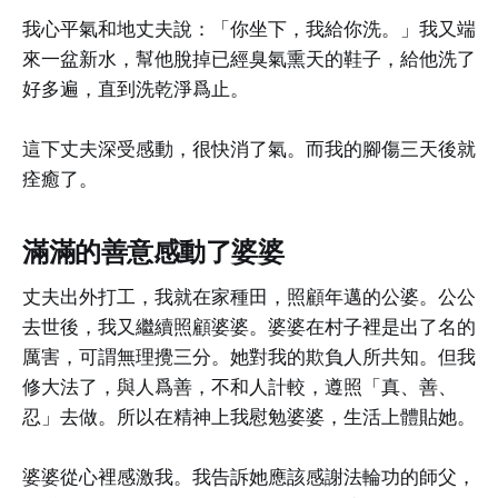
我心平氣和地丈夫說：「你坐下，我給你洗。」我又端
來一盆新水，幫他脫掉已經臭氣熏天的鞋子，給他洗了
好多遍，直到洗乾淨爲止。
這下丈夫深受感動，很快消了氣。而我的腳傷三天後就
痊癒了。
滿滿的善意感動了婆婆
丈夫出外打工，我就在家種田，照顧年邁的公婆。公公
去世後，我又繼續照顧婆婆。婆婆在村子裡是出了名的
厲害，可謂無理攪三分。她對我的欺負人所共知。但我
修大法了，與人爲善，不和人計較，遵照「真、善、
忍」去做。所以在精神上我慰勉婆婆，生活上體貼她。
婆婆從心裡感激我。我告訴她應該感謝法輪功的師父，