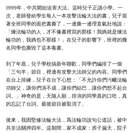
1999年，中共開始迫害大法。這時兒子正讀小學。一
次，老師發給學生每人一本攻擊法輪大法的書，兒子當
著全班同學的面把書撕了，一邊撕一邊理直氣壯地說：
「煉法輪功的人，才不像書裡寫的那樣！我媽就是煉法
輪功的，我媽也不那樣！」在兒子的影響下，班裡的幾
名同學也撕毀了這本毒書。
到了年底，兒子學校搞新年聯歡，同學們編排了一個
「三句半」節目，裡邊有攻擊大法師父的內容。同學們
在台上排練，兒子在台下心想：「不允許你們污衊法輪
功師父，讓你們演不成，讓你們結巴，讓你們想不起台
詞。」神奇的是，天隨人願，排演的同學真的口吃，真
的忘記了台詞。最後節目被取消了。
後來，我因堅修法輪大法，爲法輪功說句公道話，被中
共非法關押四年。這期間，家不成家：房子漏天，院子