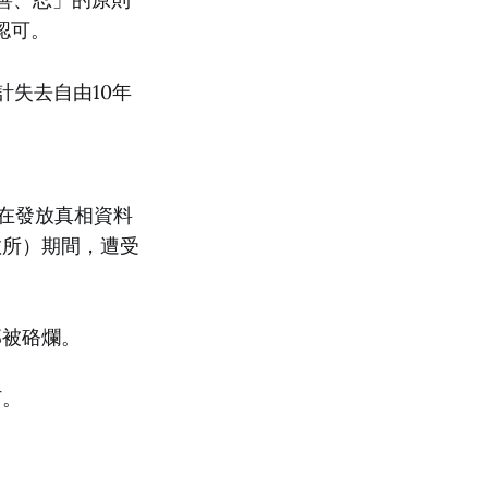
認可。
計失去自由10年
，在發放真相資料
教所）期間，遭受
部被硌爛。
打。
。