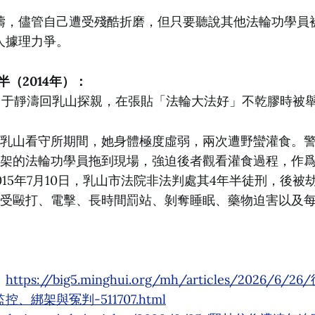
濤，儘管自己遭受殘酷折磨，但只要聽說其他法輪功學員
人據理力爭。
半（2014年）：
6日，于靜濤回乳山探親，在張貼「法輪大法好」不乾膠時被
乳山看守所期間，她身體極度虛弱，兩次遭野蠻灌食。警
架的法輪功學員拖到現場，強迫後者觀看灌食過程，作
015年7月10日，乳山市法院非法判處其4年半徒刑，後
受毆打、電擊、長時間罰站、剝奪睡眠、藥物迫害以及
：
https://big5.minghui.org/mh/articles/2026/
、綁架與冤判-511707.html