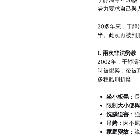
努力要求自己與
20多年來，于
半。此次再被判
1. 兩次非法勞教
2002年，于靜
時被綁架，後被
多種酷刑折磨：
坐小板凳
：長
限制大小便與
洗腦迫害
：強
吊銬
：因不屈
家庭變故
：流