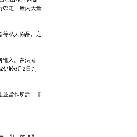
行帶走，屋內大量
籍等私人物品。之
聽者進入。在法庭
仍於6月2日判
走並當作所謂「罪
善、忍」的原則