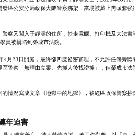
開發區公安分局政保大隊警察綁架，當場被戴上黑頭套強
。
，警察又闖入于靜濤的住所，抄走電腦、打印機及大法書
名學員被構陷到榮成市法院。
6年4月23日開庭，最終卻四度祕密審理，不允許任何旁
經區警察「無理由立案、先抓人後找證據」，但榮成市法院
害的情況寫成文章《地獄中的地獄》，被經區政保警察抄
遭連年迫害
嵗，爲人樸實善良，待人熱情真誠。她工作勤懇，以「真、