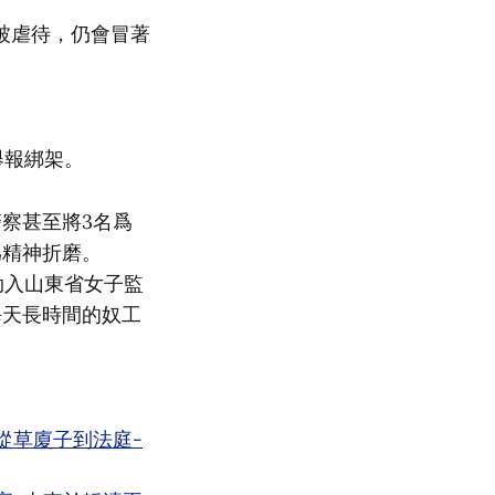
被虐待，仍會冒著
舉報綁架。
察甚至將3名爲
爲精神折磨。
被劫入山東省女子監
每天長時間的奴工
6/26/從草廈子到法庭-