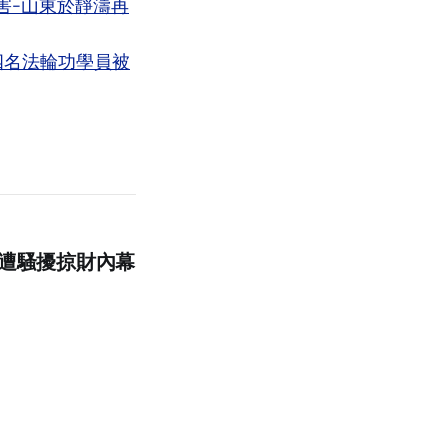
遭連年迫害-山東於靜濤再
架-山東四名法輪功學員被
期遭騷擾掠財內幕