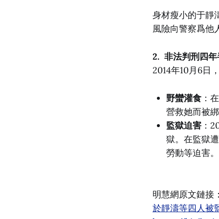
身材瘦小的于靜
風險向警察爲他
2. 非法判刑四年
2014年10月
野蠻灌食
：在
營救她而被綁
監獄迫害
：2
獄。在監獄遭
勞動等迫害。
明慧網原文鏈接
於靜濤等四人被監控