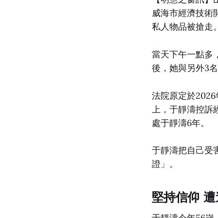
威海市經濟技術
私人物品被搶走
當天下午一點多
後，她與另外3
法院原定於202
上，于靜濤控訴
處于靜濤6年。
于靜濤把自己受
證」。
堅持信仰 
于靜濤今年56