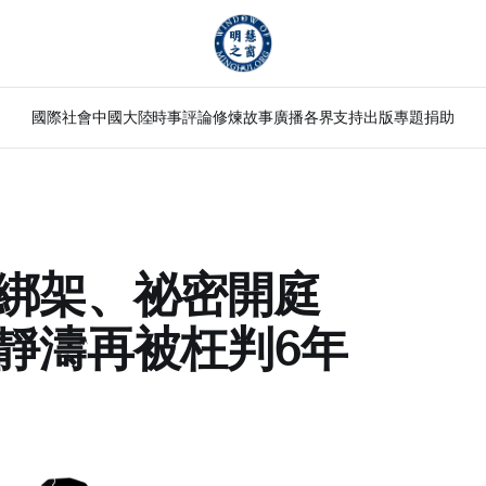
國際社會
中國大陸
時事評論
修煉故事
廣播
各界支持
出版
專題
捐助
綁架、祕密開庭
靜濤再被枉判6年