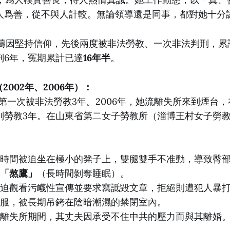
人爲善，從不與人計較。無論領導還是同事，都對她十分
靜濤因堅持信仰，先後兩度被非法勞教、一次非法判刑，累
刑6年，冤期累計已達
16年半
。
（2002年、2006年）：
濤第一次被非法勞教3年。2006年，她流離失所來到煙台
判勞教3年。在山東省第二女子勞教所（淄博王村女子勞
時間被迫坐在極小的凳子上，雙腿雙手不准動，導致臀
「熬鷹」
（長時間剝奪睡眠）。
迫觀看污衊性宣傳並要求寫詆毀文章，拒絕則遭犯人暴
服，被長期吊銬在陰暗潮濕的禁閉室內。
離失所期間，其丈夫因承受不住中共的壓力而與其離婚