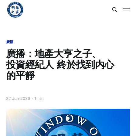
廣播
廣播：地產⼤亨之⼦、
投資經紀⼈ 終於找到内⼼
的平靜
22 Jun 2026
1 min