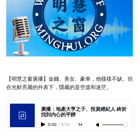
【明慧之窗廣播】金錢、美女、豪車，他樣樣不缺。但
在光鮮亮麗的外表下，隱藏的是空虛和迷茫。
廣播：地產⼤亨之⼦、投資經紀⼈ 終於
找到内⼼的平靜
0:00
/
8:55
1×