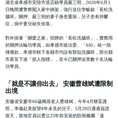
湖北省孝感市安陸市巡店鎮學員嚴三明，2026年6月3
日晚間遭警察闖入家中綁架，強行送往孛畈鎮「長松洗
腦班」關押。嚴三明的妻子身患重病，兒子患有抑鬱
症，病中妻兒頓失依靠。
對外掛著「關愛之家」招牌的「長松洗腦班」，實際用
於關押法輪功學員，由孝感市政法委、「610」統一指
揮撥款，孝感市轄下各縣市均設有類似洗腦班，部分縣
市甚至下達「抓人指標」，至今已關押迫害數十名法輪
功學員。
「就是不讓你出去」 安徽曹雄斌遭限制
出境
安徽省安慶市66嵗獨居老人曹雄斌，今年4月辦妥護
照，準備赴美探望8年未見的兒子。5月29日通過簽證
當天，當地官員以曹父25年前安裝的防雨棚屬「違