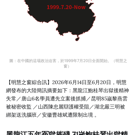
 圖：在中國的這場政治迫害，於1999年7月20日全面開始。（明慧之
窗）
【明慧之窗綜合訊】2026年6月14日至6月20日，明慧
網發布的大陸簡訊摘要如下：黑龍江鮑桂琴出獄後精神
失常／唐山6名學員遭先立案後抓捕／昆明85嵗黎燕雲
被秘密收監 ／山西陳忠麗辯護權受阻／湖北嚴三明被
綁架送洗腦班／安徽曹雄斌遭限制出境 。
黑龍江五年冤獄摧殘 71嵗鮑桂琴出獄精