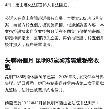
4日，唐山遵化法院對6人非法開庭。
公訴人在庭上宣讀起訴書時自曝，本案於2025年5月立
案，而警方於五個月後實施抓捕。根據起訴書內容，本
案指控證據來自立案後數月間在不同集市偷拍的畫面。
辯護律師指出，無罪證先立案、再偷拍取證，於五個月
後才抓人，程序嚴重違法。
失聯兩個月 昆明85嵗黎燕雲遭秘密收
監
昆明市85嵗退休護師黎燕雲，2026年3月底突然與外界
失聯。近日獲悉，她已被秘密送往雲南省第二女子監獄
九監區，估計已被關押約兩個月。
黎燕雲於2022年12月被昆明市西山區法院非法判刑1