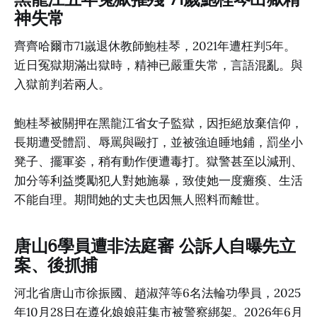
神失常
齊齊哈爾市71嵗退休教師鮑桂琴，2021年遭枉判5年。
近日冤獄期滿出獄時，精神已嚴重失常，言語混亂。與
入獄前判若兩人。
鮑桂琴被關押在黑龍江省女子監獄，因拒絕放棄信仰，
長期遭受體罰、辱罵與毆打，並被強迫睡地鋪，罰坐小
凳子、擺軍姿，稍有動作便遭毒打。獄警甚至以減刑、
加分等利益獎勵犯人對她施暴，致使她一度癱瘓、生活
不能自理。期間她的丈夫也因無人照料而離世。
唐山6學員遭非法庭審 公訴人自曝先立
案、後抓捕
河北省唐山市徐振國、趙淑萍等6名法輪功學員，2025
年10月28日在遵化娘娘莊集市被警察綁架。2026年6月