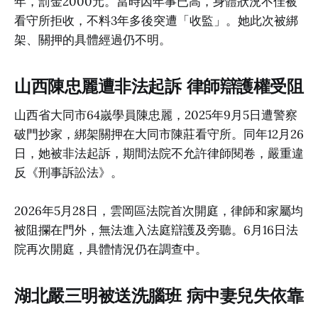
年，罰金2000元。當時因年事已高，身體狀況不佳被
看守所拒收，不料3年多後突遭「收監」。她此次被綁
架、關押的具體經過仍不明。
山西陳忠麗遭非法起訴 律師辯護權受阻
山西省大同市64嵗學員陳忠麗，2025年9月5日遭警察
破門抄家，綁架關押在大同市陳莊看守所。同年12月26
日，她被非法起訴，期間法院不允許律師閱卷，嚴重違
反《刑事訴訟法》。
2026年5月28日，雲岡區法院首次開庭，律師和家屬均
被阻攔在門外，無法進入法庭辯護及旁聽。6月16日法
院再次開庭，具體情況仍在調查中。
湖北嚴三明被送洗腦班 病中妻兒失依靠