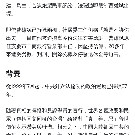
建」爲由，合謀炮製民事訴訟，法院隨即限制曹雄斌出
境。
即使曹雄斌已拆除雨棚，社居委主任仍稱「就是不讓你
出去」，目前他被迫撰寫多份法律文書應訴。曹雄斌原
任安慶市工商銀行營業部主任，因堅持信仰，20多年
來遭受勞教、判刑、開除公職及停發退休金等迫害。
背景
從1999年7月起，中共針對法輪功的政治運動已持續27
年。
隨著真相的傳播和見證學員的言行，世界各國政要和民
眾（包括同文同種的台灣）紛紛對「真、善、忍」普世
價值表示讚美與珍惜。相比之下，中國大陸卻因中共的
緣故，容不下以「真、善、忍」指導自己言行的法輪功