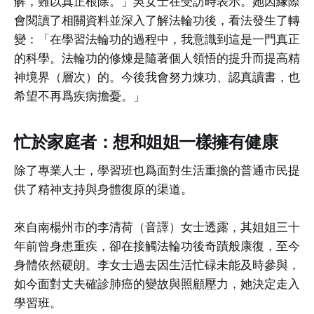
解，難以真正根除。」吳女士在受訪時表示。她因緣際
會閱讀了相關資料並深入了解法輪功後，看法發生了轉
變：「在學習法輪功的過程中，我意識到這是一門真正
的科學。法輪功的修煉是隨著個人領悟的提升而提高精
神境界（層次）的。今後我會努力煉功、認真讀書，也
希望不再爲疾病擔憂。」
忙於家庭者：想和姐姐一樣擁有健康
除了專業人士，學習班也爲面對生活重擔的普通市民提
供了精神支持與身體復原的渠道。
來自南楊州市的李清荷（音譯）女士透露，其姐姐三十
年前曾身患重疾，卻在接觸法輪功後奇蹟般康復，至今
身體依然硬朗。李女士過去因生活忙碌未能及時參與，
如今面對丈夫確診肺癌的變故與照顧壓力，她決定走入
學習班。