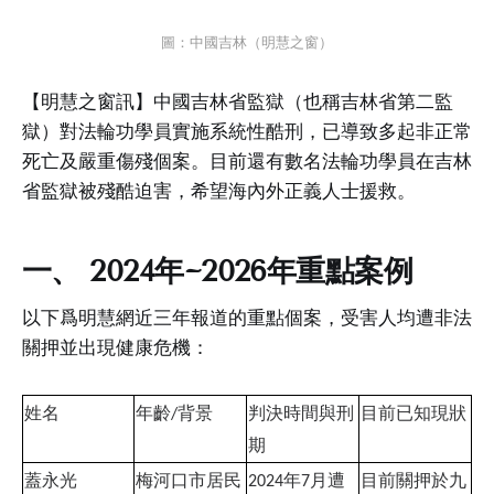
圖：中國吉林（明慧之窗）
【明慧之窗訊】中國吉林省監獄（也稱吉林省第二監
獄）對法輪功學員實施系統性酷刑，已導致多起非正常
死亡及嚴重傷殘個案。目前還有數名法輪功學員在吉林
省監獄被殘酷迫害，希望海內外正義人士援救。
一、 2024年~2026年重點案例
以下爲明慧網近三年報道的重點個案，受害人均遭非法
關押並出現健康危機：
姓名
年齡
背景
判決時間與刑
目前已知現狀
/
期
蓋永光
梅河口市居民
年
月遭
目前關押於九
2024
7