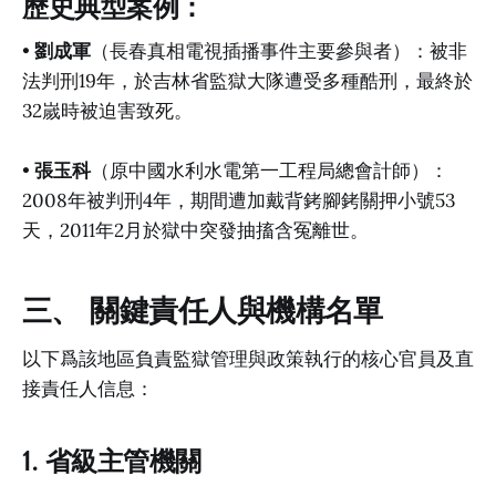
歷史典型案例：
•
劉成軍
（長春真相電視插播事件主要參與者）：被非
法判刑19年，於吉林省監獄大隊遭受多種酷刑，最終於
32嵗時被迫害致死。
•
張玉科
（原中國水利水電第一工程局總會計師）：
2008年被判刑4年，期間遭加戴背銬腳銬關押小號53
天，2011年2月於獄中突發抽搐含冤離世。
三、 關鍵責任人與機構名單
以下爲該地區負責監獄管理與政策執行的核心官員及直
接責任人信息：
1. 省級主管機關