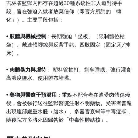
吉林省監獄內部存在超過20種系統性非人道對待手
段，旨在強迫入獄者放棄信仰（即官方所謂的「轉
化」）。主要手段包括：
•
肢體與機械控制
：長期強迫「坐板」（限制體位枯
坐）、戴連體腳鐐與反背手銬、四肢固定（固定床/抻
床）。
•
肉體暴力與虐待
： 塑料管抽打、剝奪睡眠、強行灌食
高濃度鹽水、使用髒布堵嘴。
•
藥物與醫療干預濫用
：重點不配合者在遭受肉體傷殘
後，會被強行送往監獄醫院注射不明藥物。受害者普遍
出現腹部嚴重水腫（腹水）、多器官衰竭等中毒症狀，
隨後院方多將死因歸咎於「中毒性肺結核」。