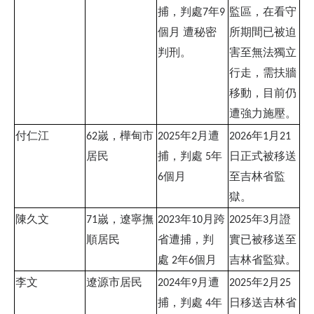
捕，判處
年
監區，在看守
7
9
個月
遭秘密
所期間已被迫
判刑。
害至無法獨立
行走，需扶牆
移動，目前仍
遭強力施壓。
付仁江
嵗，樺甸市
年
月遭
年
月
62
2025
2
2026
1
21
居民
捕，判處
年
日正式被移送
5
個月
至吉林省監
6
獄。
陳久文
嵗，遼寧撫
年
月跨
年
月證
71
2023
10
2025
3
順居民
省遭捕，判
實已被移送至
處
年
個月
吉林省監獄。
2
6
李文
遼源市居民
年
月遭
年
月
2024
9
2025
2
25
捕，判處
年
日移送吉林省
4