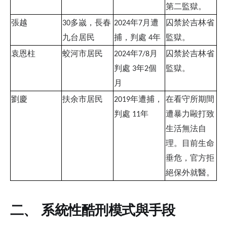
第二監獄。
張越
多嵗，長春
年
月遭
囚禁於吉林省
30
2024
7
九台居民
捕，判處
年
監獄。
4
袁恩柱
蛟河市居民
年
月
囚禁於吉林省
2024
7/8
判處
年
個
監獄。
3
2
月
劉慶
扶余市居民
年遭捕，
在看守所期間
2019
判處
年
遭暴力毆打致
11
生活無法自
理。目前生命
垂危，官方拒
絕保外就醫。
二、 系統性酷刑模式與手段